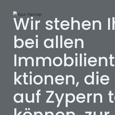
Zum
Inhalt
Wir stehen 
springen
bei allen
Immobilien
ktionen, die
auf Zypern 